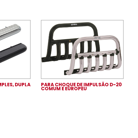
-20
IBO 2.¹/2 CAB. SIMPLES, DUPLA
PARA CHOQUE 
ONGA
COMUM E EUR