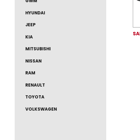
S10 1994 ATÉ 2011
S10 2012 ATÉ 2026
SILVERADO 1997 ATÉ 2001
TRACKER 2001 ATÉ 2011
GWM
HYUNDAI
JEEP
KIA
MITSUBISHI
NISSAN
RAM