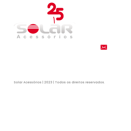
HOM
Ru
Sã