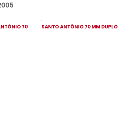
UX 1997 ATÉ 2005
DE PARA SANTO ANTÔNIO 70
SANTO ANTÔN
DUPLO