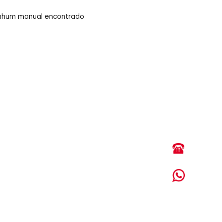
A011P PARA-CHOQUE IMP. 70 mm PRETO 
A013 PARA-CHOQUE IMP. 70 mm COM P
2011)
A013P PARA-CHOQUE IMP. 70 mm COM P
MANUAIS
Nenhum manual encontrado